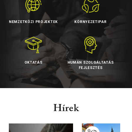
EKTEK
KÖRNYEZETIPAR
VIDÉKFEJLESZTÉS
HUMÁN SZOLGÁLTATÁS
EGÉSZSÉGÜGY
FEJLESZTÉS
Hírek