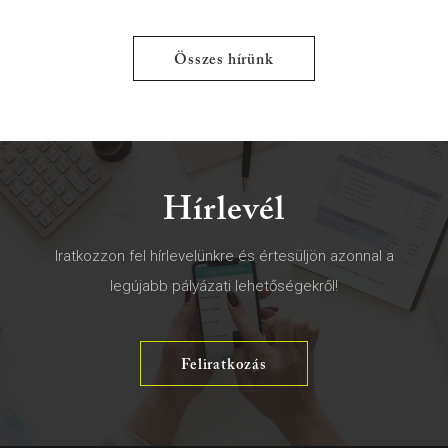
Összes hírünk
Hírlevél
Iratkozzon fel hírlevelünkre és értesüljön azonnal a
legújabb pályázati lehetőségekről!
Feliratkozás