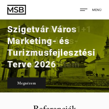
MENÜ
Szigetvár Város
Demján Sándor 1+1
Marketing- és
KKV Beruházás-
Turizmusfejlesztési
élénkítő Támogatási
Terve 2026
Program 2. ütem
Megnézem
Megnézem