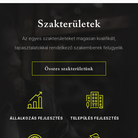
Szakterületek
Az egyes szakterületeket magasan kvalifikált,
tapasztalatokkal rendelkező szakemberek felügyelik.
Összes szakterületünk
ESZTÉS
TELEPÜLÉS FEJLESZTÉS
TURIZMUS