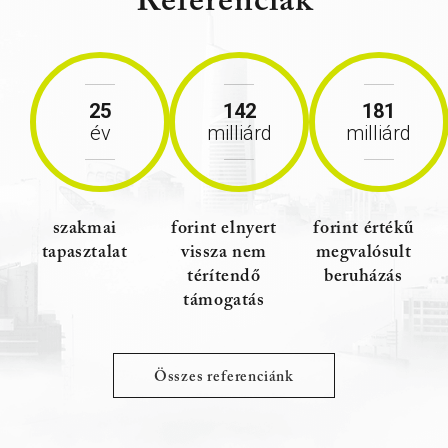
Referenciák
25
142
181
év
milliárd
milliárd
szakmai
forint elnyert
forint értékű
tapasztalat
vissza nem
megvalósult
térítendő
beruházás
támogatás
Összes referenciánk